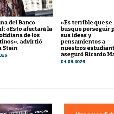
ma del Banco
«Es terrible que se
l: «Esto afectará la
busque perseguir 
otidiana de los
sus ideas y
inos», advirtió
pensamientos a
a Stein
nuestros estudian
aseguró Ricardo M
026
04.08.2026