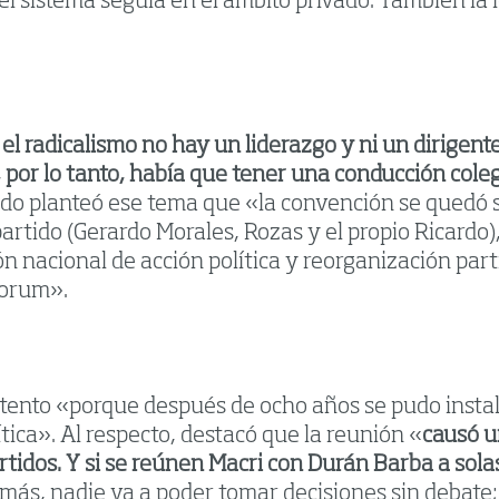
i el sistema seguía en el ámbito privado. También la
el radicalismo no hay un liderazgo y ni un dirigent
e, por lo tanto, había que tener una conducción col
ando planteó ese tema que «la convención se quedó 
partido (Gerardo Morales, Rozas y el propio Ricardo
n nacional de acción política y reorganización par
uorum».
tento «porque después de ocho años se pudo instal
tica». Al respecto, destacó que la reunión «
causó u
idos. Y si se reúnen Macri con Durán Barba a sola
 más, nadie va a poder tomar decisiones sin debate;