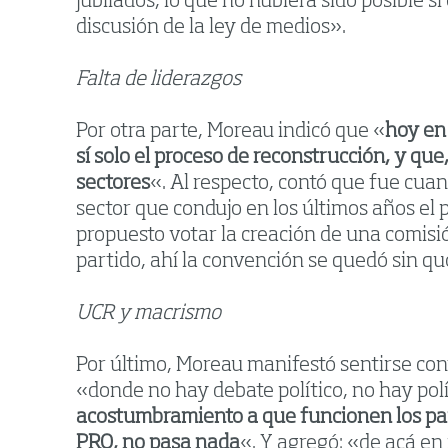
jubilados, lo que no hubiera sido posible s
discusión de la ley de medios».
Falta de liderazgos
Por otra parte, Moreau indicó que «
hoy en 
sí solo el proceso de reconstrucción, y qu
sectores
«. Al respecto, contó que fue cu
sector que condujo en los últimos años el 
propuesto votar la creación de una comisió
partido, ahí la convención se quedó sin q
UCR y macrismo
Por último, Moreau manifestó sentirse con
«donde no hay debate político, no hay polí
acostumbramiento a que funcionen los part
PRO, no pasa nada
«. Y agregó: «de acá en