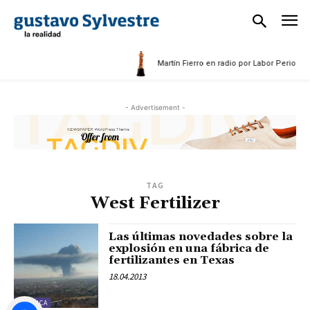
25
Martín Fierro en radio por Labor Periodíst
- Advertisement -
TAG
West Fertilizer
Las últimas novedades sobre la
explosión en una fábrica de
fertilizantes en Texas
18.04.2013
POLÍTICA