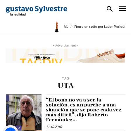
Martín Fierro en radio por Labor Periodístic
- Advertisement -
TAG
UTA
“El bono no va a ser la
solución, es un parche a una
situación que se pone cada vez
más difícil”, dijo Roberto
Fernández...
11.10.2016
POLÍTICA