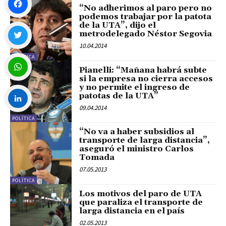
“No adherimos al paro pero no
podemos trabajar por la patota
de la UTA”, dijo el
Facebook
metrodelegado Néstor Segovia
10.04.2014
POLÍTICA
Twitter
Pianelli: “Mañana habrá subte
si la empresa no cierra accesos
y no permite el ingreso de
WhatsApp
patotas de la UTA”
09.04.2014
POLÍTICA
LinkedIn
“No va a haber subsidios al
transporte de larga distancia”,
aseguró el ministro Carlos
Tomada
07.05.2013
POLÍTICA
Los motivos del paro de UTA
que paraliza el transporte de
larga distancia en el país
02.05.2013