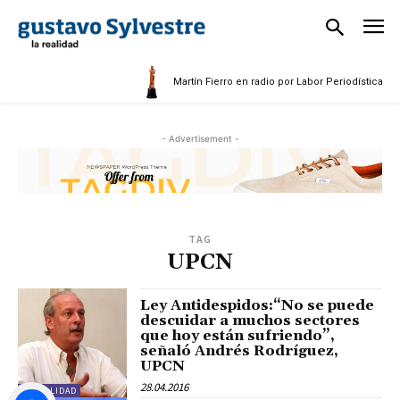
Martín Fierro en radio por Labor Periodística Mas
- Advertisement -
TAG
UPCN
Ley Antidespidos:“No se puede
descuidar a muchos sectores
que hoy están sufriendo”,
señaló Andrés Rodríguez,
UPCN
28.04.2016
ACTUALIDAD