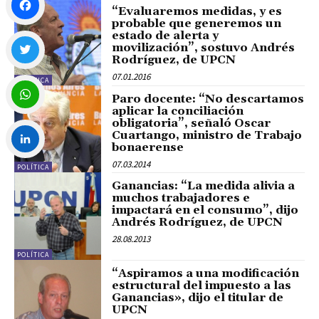
“Evaluaremos medidas, y es
probable que generemos un
estado de alerta y
Facebook
movilización”, sostuvo Andrés
Rodríguez, de UPCN
07.01.2016
POLÍTICA
Twitter
Paro docente: “No descartamos
aplicar la conciliación
obligatoria”, señaló Oscar
WhatsApp
Cuartango, ministro de Trabajo
bonaerense
07.03.2014
POLÍTICA
LinkedIn
Ganancias: “La medida alivia a
muchos trabajadores e
impactará en el consumo”, dijo
Andrés Rodríguez, de UPCN
28.08.2013
POLÍTICA
“Aspiramos a una modificación
estructural del impuesto a las
Ganancias», dijo el titular de
UPCN