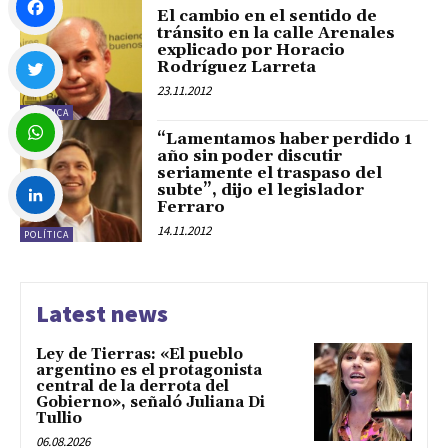
El cambio en el sentido de
tránsito en la calle Arenales
explicado por Horacio
Facebook
Rodríguez Larreta
23.11.2012
POLÍTICA
Twitter
“Lamentamos haber perdido 1
año sin poder discutir
seriamente el traspaso del
WhatsApp
subte”, dijo el legislador
Ferraro
14.11.2012
POLÍTICA
LinkedIn
Latest news
Ley de Tierras: «El pueblo
argentino es el protagonista
central de la derrota del
Gobierno», señaló Juliana Di
Tullio
06.08.2026