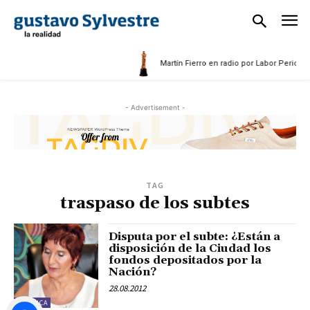
025
Martín Fierro en radio por Labor Periodís
- Advertisement -
TAG
traspaso de los subtes
Disputa por el subte: ¿Están a
disposición de la Ciudad los
fondos depositados por la
Nación?
28.08.2012
POLÍTICA