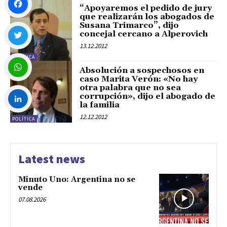
“Apoyaremos el pedido de jury
que realizarán los abogados de
Susana Trimarco”, dijo
Facebook
concejal cercano a Alperovich
13.12.2012
POLÍTICA
Twitter
Absolución a sospechosos en
caso Marita Verón: «No hay
otra palabra que no sea
WhatsApp
corrupción», dijo el abogado de
la familia
12.12.2012
POLÍTICA
LinkedIn
Latest news
Minuto Uno: Argentina no se
vende
07.08.2026