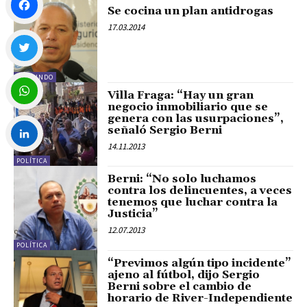
Se cocina un plan antidrogas
17.03.2014
Facebook
EL MUNDO
Twitter
Villa Fraga: “Hay un gran
negocio inmobiliario que se
genera con las usurpaciones”,
WhatsApp
señaló Sergio Berni
14.11.2013
POLÍTICA
LinkedIn
Berni: “No solo luchamos
contra los delincuentes, a veces
tenemos que luchar contra la
Justicia”
12.07.2013
POLÍTICA
“Previmos algún tipo incidente”
ajeno al fútbol, dijo Sergio
Berni sobre el cambio de
horario de River-Independiente