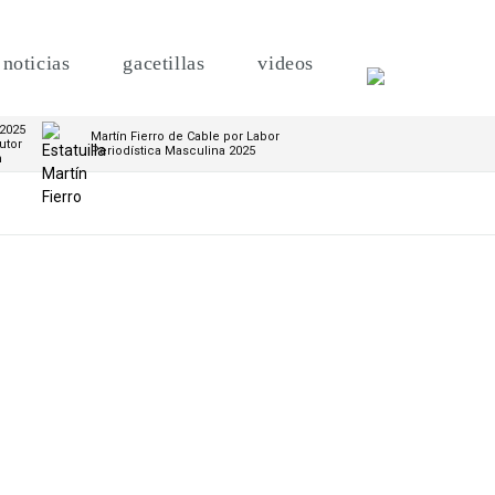
noticias
gacetillas
videos
 2025
Martín Fierro de Cable por Labor
utor
Periodística Masculina 2025
m