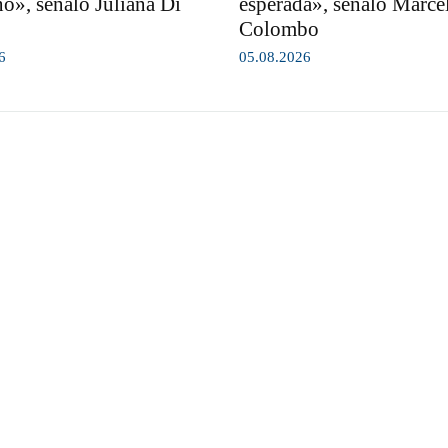
o», señaló Juliana Di
esperada», señaló Marce
Colombo
6
05.08.2026