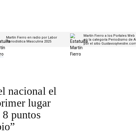
Martín Fierro a los Portales Web
Martín Fierro en radio por Labor
en la categoría Periodismo de A
Periodística Masculina 2025
por el sitio Gustavosylvestre.co
..
l nacional el
primer lugar
a 8 puntos
bio”