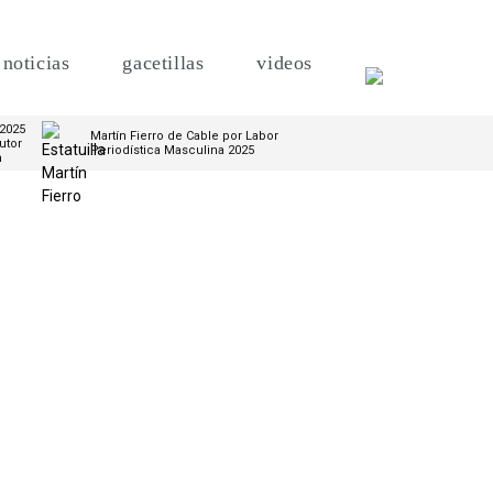
noticias
gacetillas
videos
 2025
Martín Fierro de Cable por Labor
utor
Periodística Masculina 2025
m