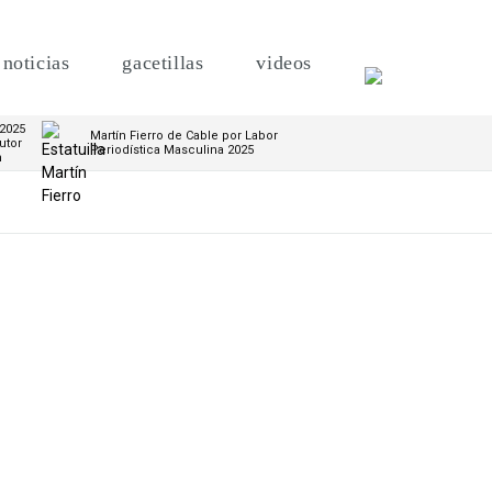
noticias
gacetillas
videos
 2025
Martín Fierro de Cable por Labor
utor
Periodística Masculina 2025
m