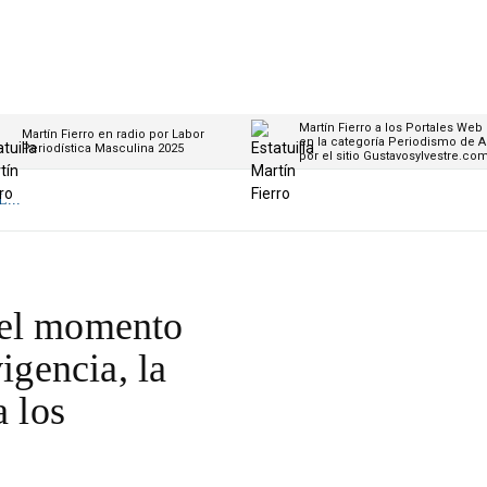
Martín Fierro a los Portales Web
Martín Fierro en radio por Labor
en la categoría Periodismo de A
Periodística Masculina 2025
por el sitio Gustavosylvestre.co
...
 el momento
igencia, la
a los