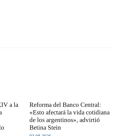
IV a la
Reforma del Banco Central:
a
«Esto afectará la vida cotidiana
y
de los argentinos», advirtió
lo
Betina Stein