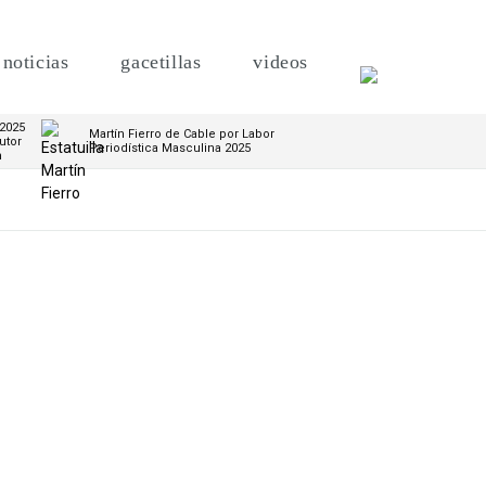
noticias
gacetillas
videos
 2025
Martín Fierro de Cable por Labor
utor
Periodística Masculina 2025
m