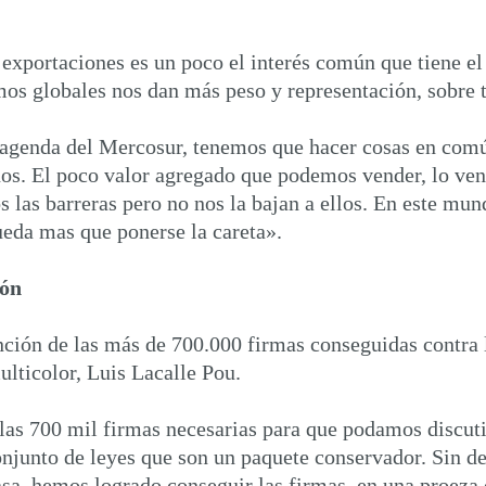
xportaciones es un poco el interés común que tiene el 
s globales nos dan más peso y representación, sobre t
 agenda del Mercosur, tenemos que hacer cosas en comú
rnos. El poco valor agregado que podemos vender, lo ve
 las barreras pero no nos la bajan a ellos. En este mund
eda mas que ponerse la careta».
ión
nción de las más de 700.000 firmas conseguidas contra
ulticolor, Luis Lacalle Pou.
 las 700 mil firmas necesarias para que podamos discut
onjunto de leyes que son un paquete conservador. Sin d
asa hemos logrado conseguir las firmas, en una proeza q