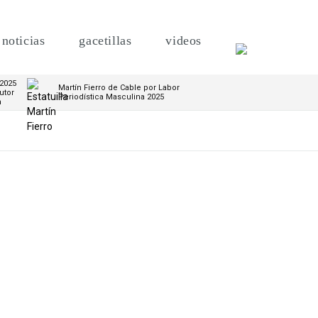
noticias
gacetillas
videos
 2025
Martín Fierro de Cable por Labor
utor
Periodística Masculina 2025
m