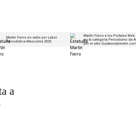
Martín Fierro a los Portales Web
Martín Fierro en radio por Labor
en la categoría Periodismo de A
Periodística Masculina 2025
por el sitio Gustavosylvestre.co
ta a
s