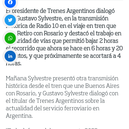
El presidente de Trenes Argentinos dialogó
Facebook
con Gustavo Sylvestre, en la transmisión
histórica de Radio 10 en el viaje en tren que
Twitter
une Retiro con Rosario y destacó el trabajo en
seguridad de vías que permitió bajar 2 horas
el recorrido que ahora se hace en 6 horas y 20
WhatsApp
minutos, y que próximamente se acortará a 4
horas.
LinkedIn
Mañana Sylvestre presentó otra transmisión
histórica desde el tren que une Buenos Aires
con Rosario, y Gustavo Sylvestre dialogó con
el titular de Trenes Argentinos sobre la
actualidad del servicio ferroviario en
Argentina.