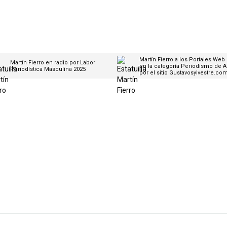
Martín Fierro a los Portales Web
Martín Fierro en radio por Labor
en la categoría Periodismo de A
Periodística Masculina 2025
por el sitio Gustavosylvestre.co