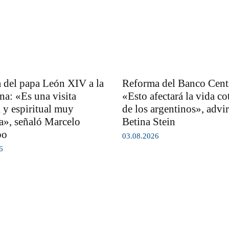
 del papa León XIV a la
Reforma del Banco Centr
na: «Es una visita
«Esto afectará la vida co
l y espiritual muy
de los argentinos», advir
a», señaló Marcelo
Betina Stein
bo
03.08.2026
6