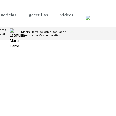
noticias
gacetillas
videos
 2025
Martín Fierro de Cable por Labor
utor
Periodística Masculina 2025
m