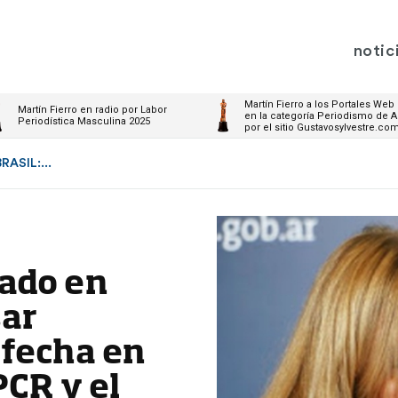
notic
Martín Fierro a los Portales Web
Martín Fierro en radio por Labor
en la categoría Periodismo de A
Periodística Masculina 2025
por el sitio Gustavosylvestre.co
ASIL:...
ado en
sar
 fecha en
PCR y el