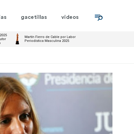
ias
gacetillas
videos
 2025
Martín Fierro de Cable por Labor
utor
Periodística Masculina 2025
m