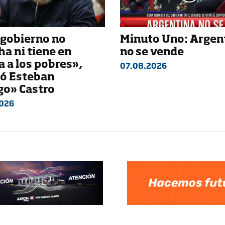
 gobierno no
Minuto Uno: Argen
a ni tiene en
no se vende
 a los pobres»,
07.08.2026
só Esteban
go» Castro
026