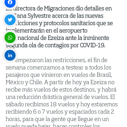
La directora de Migraciones dio detalles en
Facebook
Mañana Sylvestre acerca de las nuevas
restricciones y protocolos sanitarios que se
implementarán en el aeropuerto
Twitter
internacional de Ezeiza ante la inminente
segunda ola de contagios por COVID-19.
WhatsApp
“Ya empezaron las restricciones, el fin de
semana comenzamos a testear a todos los
LinkedIn
pasajeros que vinieron en vuelos de Brasil,
México y Chile. A partir de hoy ya Ezeiza no
recibe más vuelos de estos destinos, y habrá
una reducción drástica general de vuelos. El
sábado recibimos 18 vuelos y hoy estaremos
recibiendo 6 o 7 vuelos y espaciados cada 2
horas, para que la gente que llegue en un