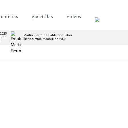
noticias
gacetillas
videos
 2025
Martín Fierro de Cable por Labor
utor
Periodística Masculina 2025
m