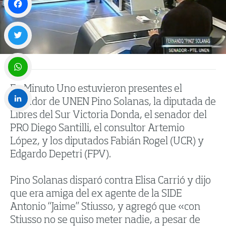
Facebook
Twitter
En Minuto Uno estuvieron presentes el
WhatsApp
senador de UNEN Pino Solanas, la diputada de
Libres del Sur Victoria Donda, el senador del
LinkedIn
PRO Diego Santilli, el consultor Artemio
López, y los diputados Fabián Rogel (UCR) y
Edgardo Depetri (FPV).
Pino Solanas disparó contra Elisa Carrió y dijo
que era amiga del ex agente de la SIDE
Antonio “Jaime” Stiusso, y agregó que «con
Stiusso no se quiso meter nadie, a pesar de