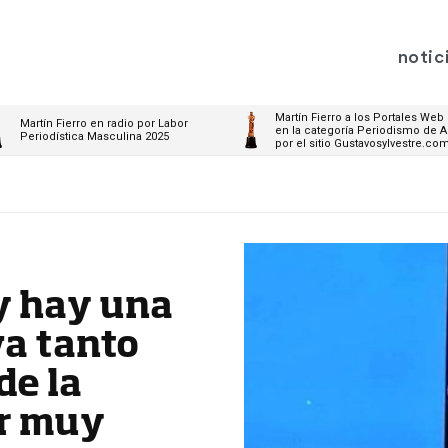
notic
Martín Fierro a los Portales Web
Martín Fierro en radio por Labor
en la categoría Periodismo de A
Periodística Masculina 2025
por el sitio Gustavosylvestre.co
oy hay una
va tanto
de la
ar muy