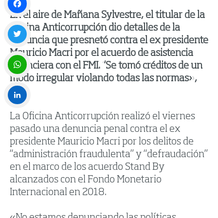
En el aire de Mañana Sylvestre, el titular de la
Facebook
Oficina Anticorrupción dio detalles de la
denuncia que presnetó contra el ex presidente
Mauricio Macri por el acuerdo de asistencia
Twitter
financiera con el FMI. “Se tomó créditos de un
modo irregular violando todas las normas»,
WhatsApp
dijo.
La Oficina Anticorrupción realizó el viernes
LinkedIn
pasado una denuncia penal contra el ex
presidente Mauricio Macri por los delitos de
“administración fraudulenta” y “defraudación”
en el marco de los acuerdo Stand By
alcanzados con el Fondo Monetario
Internacional en 2018.