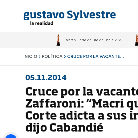
Martín Fierro de Oro de Cable 2025
INICIO
POLÍTICA
CRUCE POR LA VACANTE...
05.11.2014
Cruce por la vacant
Zaffaroni: “Macri q
Corte adicta a sus i
dijo Cabandié