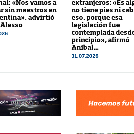
nal: «Nos vamos a
extranjeros: «Es al
r sin maestros en
no tiene pies ni ca
entina», advirtió
eso, porque esa
 Alesso
legislación fue
contemplada desd
026
principio», afirmó
Aníbal...
31.07.2026