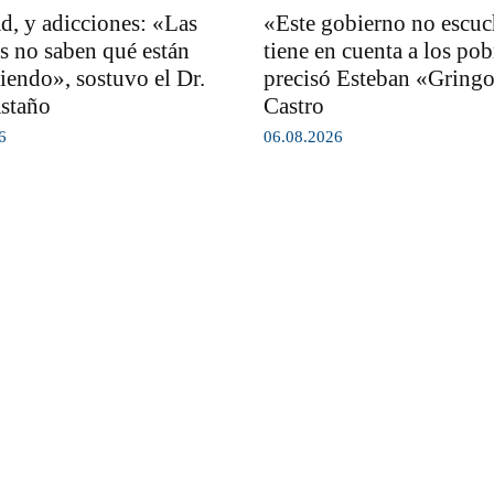
d, y adicciones: «Las
«Este gobierno no escuc
s no saben qué están
tiene en cuenta a los pob
endo», sostuvo el Dr.
precisó Esteban «Gring
staño
Castro
6
06.08.2026