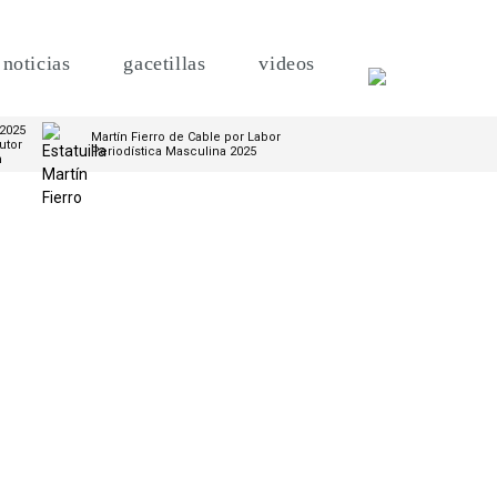
noticias
gacetillas
videos
 2025
Martín Fierro de Cable por Labor
utor
Periodística Masculina 2025
m