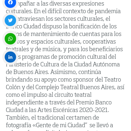
acompañar a las diversas expresiones
culturales. En el difícil contexto de pandemia
Facebook
que atraviesan los sectores culturales, el
Banco Ciudad dispuso la bonificación de los
Twitter
costos de mantenimiento de cuentas para los
centros y espacios culturales, cooperativas
teatrales y de música, y para los beneficiarios
WhatsApp
de los programas de promoción cultural del
Ministerio de Cultura de la Ciudad Autónoma
LinkedIn
de Buenos Aires. Asimismo, continúa
brindando su apoyo como sponsor del Teatro
Colón y del Complejo Teatral Buenos Aires, así
como el impulso al circuito teatral
independiente a través del Premio Banco
Ciudad a las Artes Escénicas 2020-2021.
También, el tradicional certamen de
fotografía «Gente de mi Ciudad” se llevó a