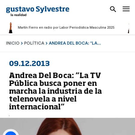
Martí
Martín Fierro en radio por Labor Periodística Masculina 2025
Perio
INICIO
POLÍTICA
ANDREA DEL BOCA: “LA...
09.12.2013
Andrea Del Boca: “La TV
Pública busca poner en
marcha la industria de la
telenovela a nivel
internacional”