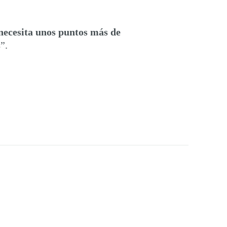
 necesita unos puntos más de
s
”.