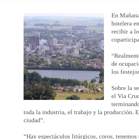
En Mañana 
hotelera en
recibir a l
coparticip
“Realmente
de ocupaci
los festej
Sobre la s
el Via Cruc
terminando
toda la industria, el trabajo y la producción. 
ciudad”.
“Hay espectáculos litúrgicos, coros, tenemos 