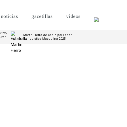
noticias
gacetillas
videos
 2025
Martín Fierro de Cable por Labor
utor
Periodística Masculina 2025
m