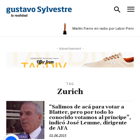
025
Martín Fierro en radio por Labor Periodíst
- Advertisement -
TAG
Zurich
“Salimos de acá para votar a
Blatter, pero por todo lo
conocido votamos al príncipe”,
indicó José Lemme, dirigente
de AFA
01.06.2015
ACTUALIDAD