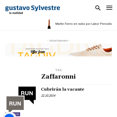
Martín Fierro en radio por Labor Periodística
- Advertisement -
TAG
Zaffaronni
Cubrirán la vacante
22.10.2014
RUN RUN