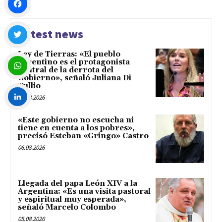
Facebook
Latest news
Ley de Tierras: «El pueblo
Twitter
argentino es el protagonista
central de la derrota del
Gobierno», señaló Juliana Di
Tullio
WhatsApp
06.08.2026
LinkedIn
«Este gobierno no escucha ni
tiene en cuenta a los pobres»,
precisó Esteban «Gringo» Castro
06.08.2026
Llegada del papa León XIV a la
Argentina: «Es una visita pastoral
y espiritual muy esperada»,
señaló Marcelo Colombo
05.08.2026