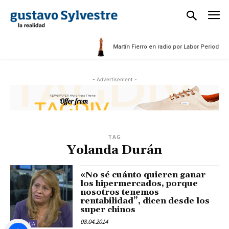
5
Martín Fierro en radio por Labor Periodísti
- Advertisement -
TAG
Yolanda Durán
«No sé cuánto quieren ganar
los hipermercados, porque
nosotros tenemos
rentabilidad”, dicen desde los
super chinos
08.04.2014
POLÍTICA