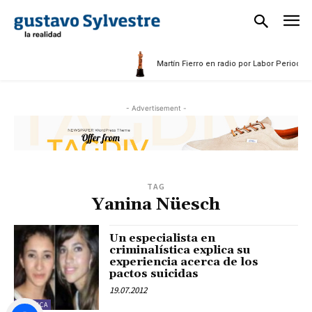
25
Martín Fierro en radio por Labor Periodísti
- Advertisement -
TAG
Yanina Nüesch
Un especialista en
criminalística explica su
experiencia acerca de los
pactos suicidas
19.07.2012
POLÍTICA