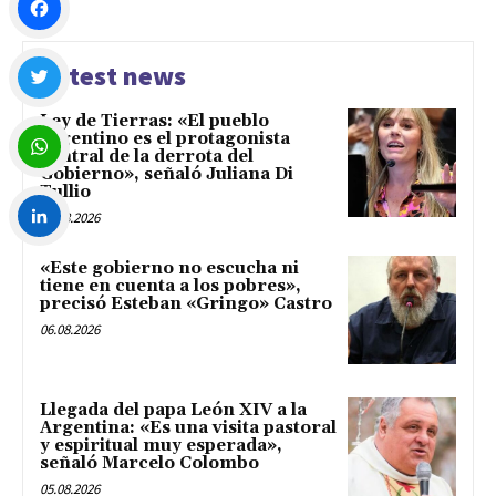
Facebook
Latest news
Ley de Tierras: «El pueblo
Twitter
argentino es el protagonista
central de la derrota del
Gobierno», señaló Juliana Di
Tullio
WhatsApp
06.08.2026
LinkedIn
«Este gobierno no escucha ni
tiene en cuenta a los pobres»,
precisó Esteban «Gringo» Castro
06.08.2026
Llegada del papa León XIV a la
Argentina: «Es una visita pastoral
y espiritual muy esperada»,
señaló Marcelo Colombo
05.08.2026