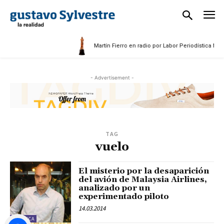
Martín Fierro en radio por Labor Periodística Masc
- Advertisement -
TAG
vuelo
El misterio por la desaparición
del avión de Malaysia Airlines,
analizado por un
experimentado piloto
14.03.2014
POLÍTICA