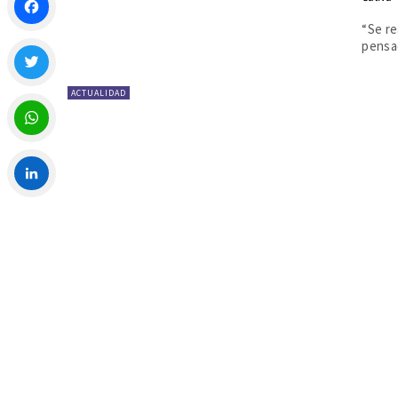
“Se re
pensad
Facebook
ACTUALIDAD
Twitter
WhatsApp
LinkedIn