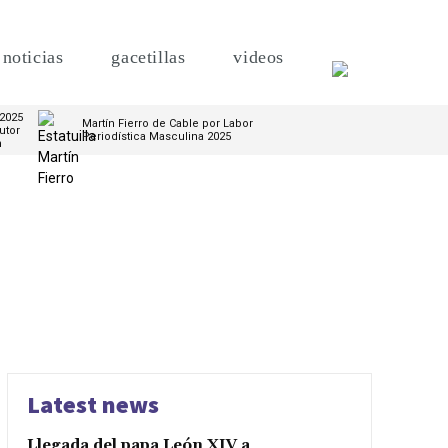
noticias
gacetillas
videos
 2025
Martín Fierro de Cable por Labor
utor
Periodística Masculina 2025
m
Latest news
Llegada del papa León XIV a