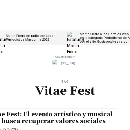
Martín Fierro a los Portales Web
Martín Fierro en radio por Labor
en la categoría Periodismo de A
Periodística Masculina 2025
por el sitio Gustavosylvestre.co
- Advertisement -
TAG
Vitae Fest
ae Fest: El evento artístico y musical
 busca recuperar valores sociales
-
25.09.2015