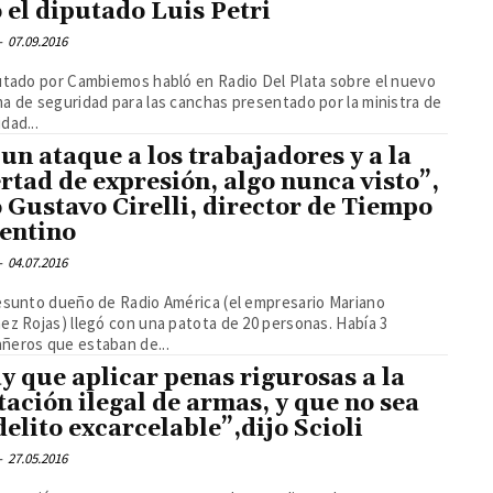
o el diputado Luis Petri
-
07.09.2016
utado por Cambiemos habló en Radio Del Plata sobre el nuevo
a de seguridad para las canchas presentado por la ministra de
dad...
 un ataque a los trabajadores y a la
ertad de expresión, algo nunca visto”,
o Gustavo Cirelli, director de Tiempo
entino
-
04.07.2016
esunto dueño de Radio América (el empresario Mariano
ez Rojas) llegó con una patota de 20 personas. Había 3
ñeros que estaban de...
y que aplicar penas rigurosas a la
tación ilegal de armas, y que no sea
delito excarcelable”,dijo Scioli
-
27.05.2016