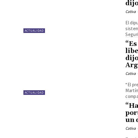
dij
Cativa
El dip
sistem
ACTUALIDAD
Seguri
“Es
lib
dij
Arg
Cativa
“El pr
Martín
ACTUALIDAD
compa
“Ha
por
un 
Cativa