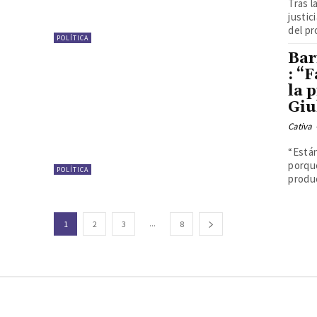
Tras 
justic
del pr
POLÍTICA
Bar
: “
la 
Giu
Cativa
“Están
porque
POLÍTICA
produc
...
1
2
3
8