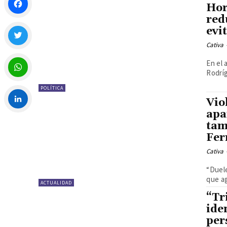
Hor
red
Facebook
evi
Cativa
Twitter
En el 
Rodríg
POLÍTICA
WhatsApp
Vio
apa
LinkedIn
tam
Fer
Cativa
“Duele
que ag
ACTUALIDAD
“Tr
ide
per