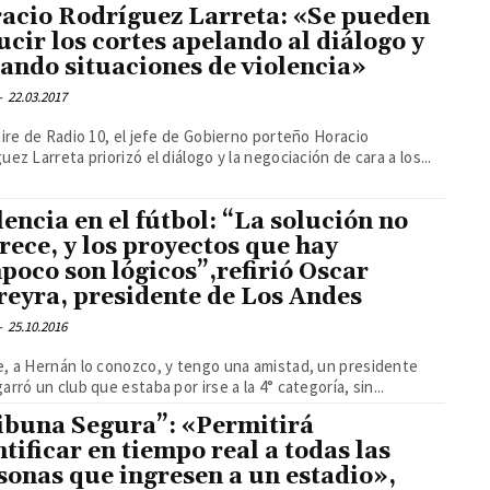
acio Rodríguez Larreta: «Se pueden
ucir los cortes apelando al diálogo y
tando situaciones de violencia»
-
22.03.2017
aire de Radio 10, el jefe de Gobierno porteño Horacio
uez Larreta priorizó el diálogo y la negociación de cara a los...
lencia en el fútbol: “La solución no
rece, y los proyectos que hay
poco son lógicos”,refirió Oscar
reyra, presidente de Los Andes
-
25.10.2016
, a Hernán lo conozco, y tengo una amistad, un presidente
arró un club que estaba por irse a la 4° categoría, sin...
ibuna Segura”: «Permitirá
ntificar en tiempo real a todas las
sonas que ingresen a un estadio»,