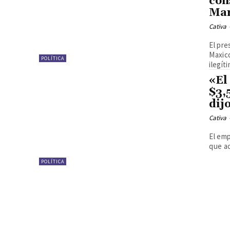
con
Mar
Cativa
El pre
Maxic
POLÍTICA
ilegít
«El
$3,
dij
Cativa
El emp
que ac
POLÍTICA