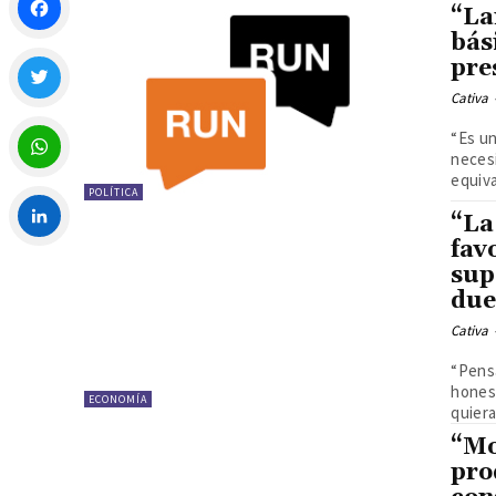
“La
bás
Facebook
pre
Cativa
Twitter
“Es un
necesi
equiva
POLÍTICA
WhatsApp
“La
fav
LinkedIn
sup
due
Cativa
“Pens
honest
ECONOMÍA
quiera
“Mo
pro