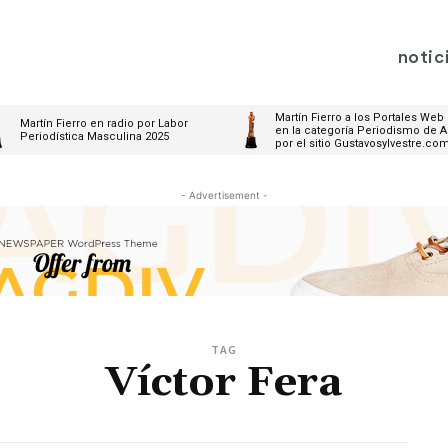
notic
Martín Fierro a los Portales Web
Martín Fierro en radio por Labor
en la categoría Periodismo de A
Periodística Masculina 2025
por el sitio Gustavosylvestre.co
- Advertisement -
TAG
Víctor Fera