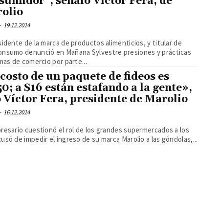
sumidor”, señaló Víctor Fera, de
olio
-
19.12.2014
sidente de la marca de productos alimenticios, y titular de
onsumo denunció en Mañana Sylvestre presiones y prácticas
imas de comercio por parte...
 costo de un paquete de fideos es
50; a $16 están estafando a la gente»,
o Víctor Fera, presidente de Marolio
-
16.12.2014
resario cuestionó el rol de los grandes supermercados a los
usó de impedir el ingreso de su marca Marolio a las góndolas,...