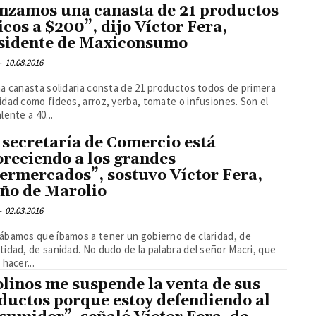
nzamos una canasta de 21 productos
icos a $200”, dijo Víctor Fera,
sidente de Maxiconsumo
-
10.08.2016
a canasta solidaria consta de 21 productos todos de primera
dad como fideos, arroz, yerba, tomate o infusiones. Son el
lente a 40...
 secretaría de Comercio está
oreciendo a los grandes
ermercados”, sostuvo Víctor Fera,
ño de Marolio
-
02.03.2016
ábamos que íbamos a tener un gobierno de claridad, de
idad, de sanidad. No dudo de la palabra del señor Macri, que
 hacer...
linos me suspende la venta de sus
ductos porque estoy defendiendo al