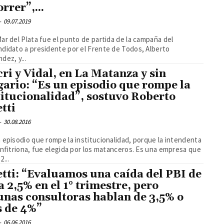
rrer”,...
-
09.07.2019
ar del Plata fue el punto de partida de la campaña del
didato a presidente por el Frente de Todos, Alberto
dez, y...
ri y Vidal, en La Matanza y sin
ario: “Es un episodio que rompe la
titucionalidad”, sostuvo Roberto
etti
-
30.08.2016
 episodio que rompe la institucionalidad, porque la intendenta
anfitriona, fue elegida por los matanceros. Es una empresa que
2...
etti: “Evaluamos una caída del PBI de
a 2,5% en el 1° trimestre, pero
unas consultoras hablan de 3,5% o
 de 4%”
-
06.06.2016