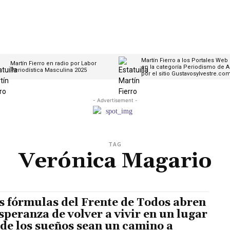
Martín Fierro a los Portales Web
Martín Fierro en radio por Labor
en la categoría Periodismo de A
Periodística Masculina 2025
por el sitio Gustavosylvestre.co
- Advertisement -
TAG
Verónica Magario
s fórmulas del Frente de Todos abren
esperanza de volver a vivir en un lugar
de los sueños sean un camino a