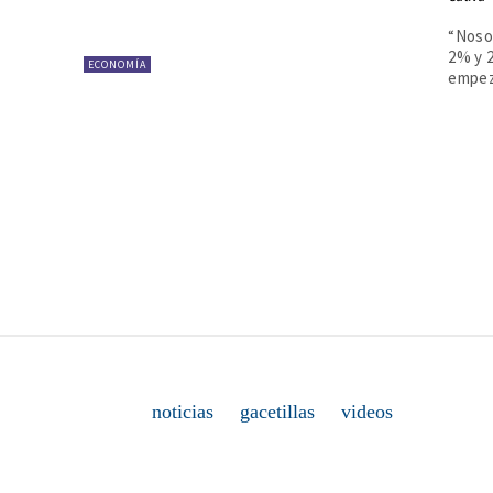
“Noso
2% y 
ECONOMÍA
empeza
noticias
gacetillas
videos