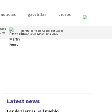
noticias
gacetillas
videos
 2025
Martín Fierro de Cable por Labor
utor
Periodística Masculina 2025
m
Latest news
Ley de Tierras: «El pueblo