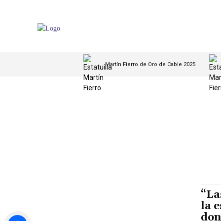
Martín Fierro de Oro de Cable 2025
“La
la 
don