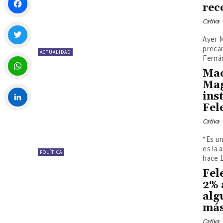
reco
Cativa
Facebook
Ayer M
precan
ACTUALIDAD
Twitter
Fernán
Mac
Mag
WhatsApp
ins
Fel
LinkedIn
Cativa
“Es un
es la 
POLÍTICA
hace 1
Fel
2% 
alg
más
Cativa