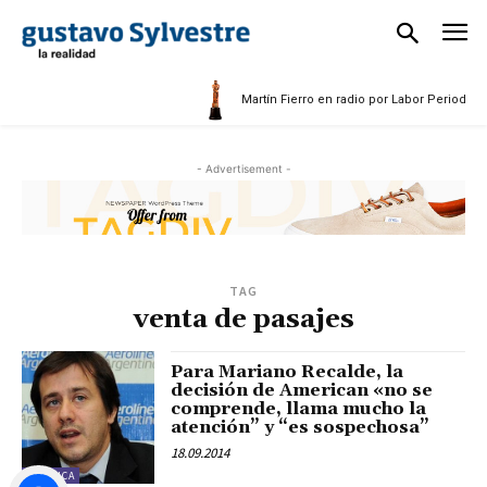
5
Martín Fierro en radio por Labor Periodísti
- Advertisement -
TAG
venta de pasajes
Para Mariano Recalde, la
decisión de American «no se
comprende, llama mucho la
atención” y “es sospechosa”
18.09.2014
POLÍTICA