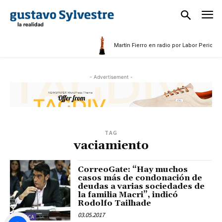
25
Martín Fierro en radio por Labor Periodíst
- Advertisement -
TAG
vaciamiento
CorreoGate: “Hay muchos
casos más de condonación de
deudas a varias sociedades de
la familia Macri”, indicó
Rodolfo Tailhade
03.05.2017
POLÍTICA