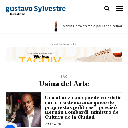
5
Martín Fierro en radio por Labor Periodístic
- Advertisement -
TAG
Usina del Arte
Una alianza «no puede coexistir
con un sistema anárquico de
propuestas políticas”, precisó
Hernán Lombardi, ministro de
Cultura de la Ciudad
20.11.2014
POLÍTICA