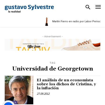
5
Martín Fierro en radio por Labor Periodísti
- Advertisement -
TAG
Universidad de Georgetown
El análisis de un economista
sobre los dichos de Cristina, y
la inflación
27.09.2012
POLÍTICA