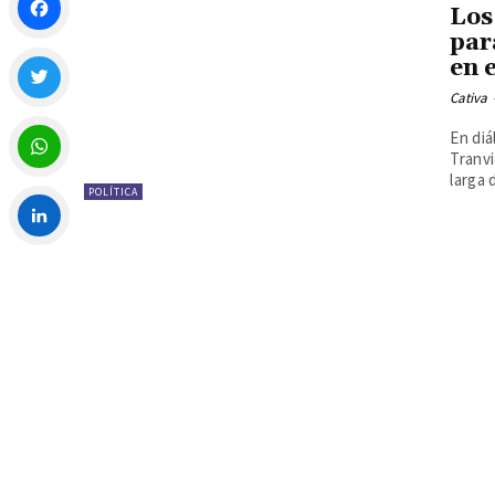
Los
par
Facebook
en 
Cativa
Twitter
En diá
Tranv
larga d
POLÍTICA
WhatsApp
LinkedIn