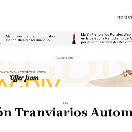
notic
Martín Fierro a los Portales Web
Martín Fierro en radio por Labor
en la categoría Periodismo de A
Periodística Masculina 2025
por el sitio Gustavosylvestre.co
- Advertisement -
TAG
ón Tranviarios Autom