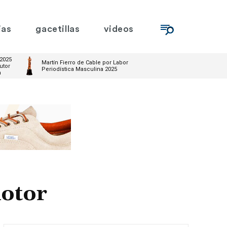
ias
gacetillas
videos
 2025
Martín Fierro de Cable por Labor
utor
Periodística Masculina 2025
m
otor