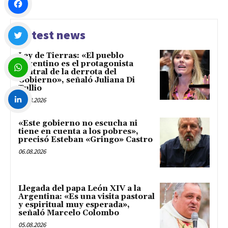
Facebook
Latest news
Ley de Tierras: «El pueblo
Twitter
argentino es el protagonista
central de la derrota del
Gobierno», señaló Juliana Di
Tullio
WhatsApp
06.08.2026
LinkedIn
«Este gobierno no escucha ni
tiene en cuenta a los pobres»,
precisó Esteban «Gringo» Castro
06.08.2026
Llegada del papa León XIV a la
Argentina: «Es una visita pastoral
y espiritual muy esperada»,
señaló Marcelo Colombo
05.08.2026