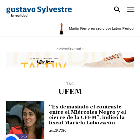
5
Martín Fierro en radio por Labor Periodísti
- Advertisement -
TAG
UFEM
“Es demasiado el contraste
entre el Miércoles Negro y el
cierre de la UFEM”, indicó la
fiscal Mariela Labozzetta
20.10.2016
ACTUALIDAD