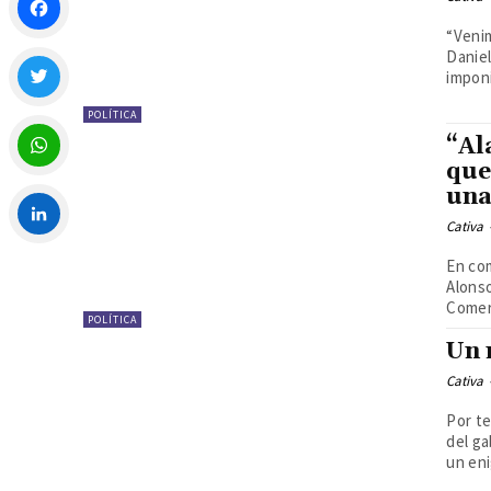
“Veni
Daniel
Facebook
imponi
POLÍTICA
Twitter
“Al
que
una
WhatsApp
Cativa
LinkedIn
En com
Alonso
Comerc
POLÍTICA
Un 
Cativa
Por te
del ga
un eni