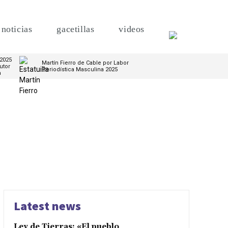
noticias
gacetillas
videos
 2025
Martín Fierro de Cable por Labor
utor
Periodística Masculina 2025
m
Latest news
Ley de Tierras: «El pueblo