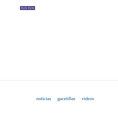
RUN RUN
noticias
gacetillas
videos