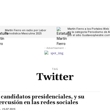
Martín Fierro a los Portales Web
Martín Fierro en radio por Labor
en la categoría Periodismo de A
Periodística Masculina 2025
por el sitio Gustavosylvestre.co
- Advertisement -
TAG
Twitter
 candidatos presidenciales, y su
ercusión en las redes sociales
-
15.07.2015