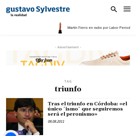
5
Martín Fierro en radio por Labor Periodísti
- Advertisement -
TAG
triunfo
Tras el triunfo en Córdoba: «el
único ´ismo´ que seguiremos
será el peronismo»
08.08.2011
POLÍTICA