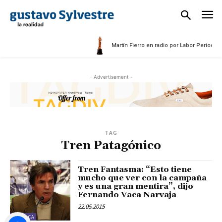
25
Martín Fierro en radio por Labor Periodísti
- Advertisement -
TAG
Tren Patagónico
Tren Fantasma: “Esto tiene
mucho que ver con la campaña
y es una gran mentira”, dijo
Fernando Vaca Narvaja
22.05.2015
POLÍTICA