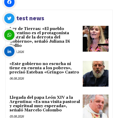
Facebook
Latest news
Ley de Tierras: «El pueblo
Twitter
argentino es el protagonista
central de la derrota del
Gobierno», señaló Juliana Di
Tullio
WhatsApp
06.08.2026
LinkedIn
«Este gobierno no escucha ni
tiene en cuenta a los pobres»,
precisó Esteban «Gringo» Castro
06.08.2026
Llegada del papa León XIV a la
Argentina: «Es una visita pastoral
y espiritual muy esperada»,
señaló Marcelo Colombo
05.08.2026