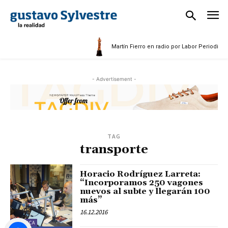
Martín Fierro en radio por Labor Periodístic
- Advertisement -
TAG
transporte
Horacio Rodríguez Larreta:
“Incorporamos 250 vagones
nuevos al subte y llegarán 100
más”
16.12.2016
POLÍTICA