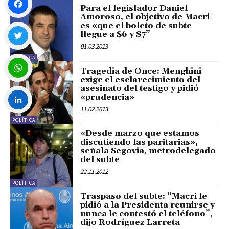
Para el legislador Daniel
Amoroso, el objetivo de Macri
es «que el boleto de subte
Facebook
llegue a $6 y $7”
01.03.2013
POLÍTICA
Twitter
Tragedia de Once: Menghini
exige el esclarecimiento del
asesinato del testigo y pidió
WhatsApp
«prudencia»
11.02.2013
POLÍTICA
LinkedIn
«Desde marzo que estamos
discutiendo las paritarias»,
señala Segovia, metrodelegado
del subte
22.11.2012
POLÍTICA
Traspaso del subte: “Macri le
pidió a la Presidenta reunirse y
nunca le contestó el teléfono”,
dijo Rodríguez Larreta