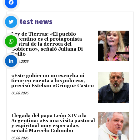
Facebook
Latest news
Ley de Tierras: «El pueblo
Twitter
argentino es el protagonista
central de la derrota del
Gobierno», señaló Juliana Di
Tullio
WhatsApp
06.08.2026
LinkedIn
«Este gobierno no escucha ni
tiene en cuenta a los pobres»,
precisó Esteban «Gringo» Castro
06.08.2026
Llegada del papa León XIV a la
Argentina: «Es una visita pastoral
y espiritual muy esperada»,
señaló Marcelo Colombo
05.08.2026