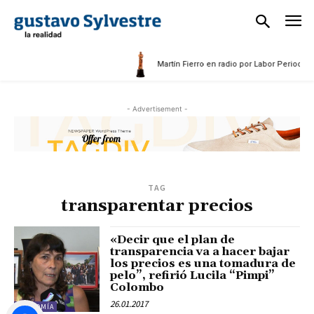
5
Martín Fierro en radio por Labor Periodísti
- Advertisement -
TAG
transparentar precios
«Decir que el plan de
transparencia va a hacer bajar
los precios es una tomadura de
pelo”, refirió Lucila “Pimpi”
Colombo
26.01.2017
ECONOMÍA